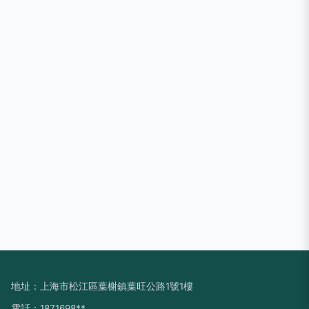
地址：上海市松江區葉榭鎮葉旺公路1號1樓
電話：1871698**