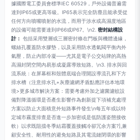
據國際電工委員會標準IEC 60529，戶外設備普遍需
達到IP65或更高等級。IP65表示完全防塵且能承受從
任何方向噴嘴噴射的水流，而用于涉水或高濕度地區
的設備可能需要達到IP66或IP67。\n2.
密封結構設
計：
包括采用雙層或三層密封條在門板與機體邊緣，
螺絲孔覆蓋防水膠墊，以及采用防水透氣閥平衡內外
氣壓，防止內部冷凝——尤其是電子公交站牌的高熱
高濕封閉空間內易形成凝露導致短路。\n3. 排水與回
流系統：在屏幕框和殼體底端合理開設導流孔和下方
排水槽（注意排水孔+灰塵濾網矛盾點應評估本地環
境>更多城市解決方案：需要考慮外加之濾菌濾蚊設
備對降溫循環是否產生影響作為創新提下項補充處理
方案以防止大面積意外短路事件發生\n每五年或以特
定城市霧度排查是否進一步加密或是低防護姿態接收
軟）以求既阻擋冬季結霜覆蓋接觸冷卻冗余方案?],兼
顧安全性、耐用性的避免短路及其電流鏈閉環的影響