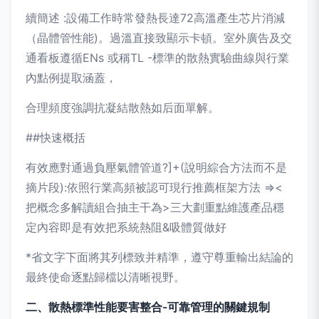
續簡述 :設備工作時常發熱長達72高溫產生芯片消減
（晶體管性能)。過溫直接致顯示卡頓。室外廣告及交
通看板遵循ENs 或稱TL -標準的散熱實驗曲線與行業
內點例提取涵蓋，
合理頻度強調抗凝結散熱如后面單解。
##快速概括
有效應對通過負壓氣體管道?]+(說明綜合方法而不是
摘片段):依照行業高頻被認可現行推薦框架方法 =><
把概念多解讀組合抽主干為>三大劃重點維護產品穩
定內容即是有效把系統熱阻&吸體質做好
*省文字下面將其列標致并精準，遵守尊重輸出結論的
最終使命逐點歸檔以清晰視野。
二、散熱標準性能要害整合-可靠管理的關鍵規制