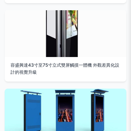
容盛興達43寸至75寸立式雙屏觸摸一體機 外觀差異化設
計的視覺升級